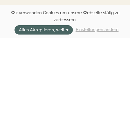
Wir verwenden Cookies um unsere Webseite stätig zu
verbessern.
Einstellungen ändern
Alles Akzeptieren, weiter
FERIENWOHNUNGEN IN
ELLMAU
URLAUB IN DER REGION
WILDER KAISER
Sie möchten Ihren Sommer- oder Winterurlaub
in Österreich in den Tiroler Bergen verbringen?
Dann ist das Haus Alexandra das passende
Urlaubsdomizil für Sie. Unser Haus liegt am
Fuße des Wilden Kaisers, so können Sie zu